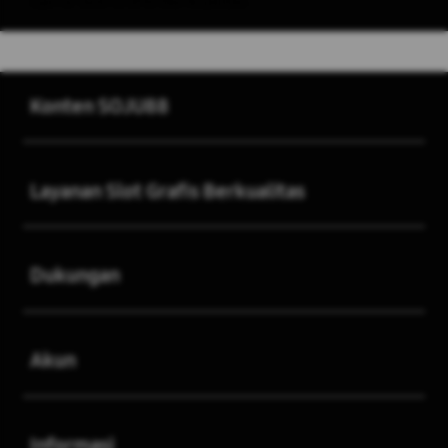
Game Slot Grafis Berkualitas
Buka
Footer Navigation
Konten SOJU88
Buka
Layanan Slot Grafis Berkualitas
Buka
Dukungan
Buka
Akun
Buka
Informasi